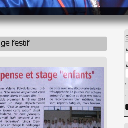
e festif
N
M