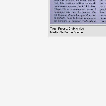
Tags:
Presse
,
Club
,
Aikido
Média:
De Bonne Source