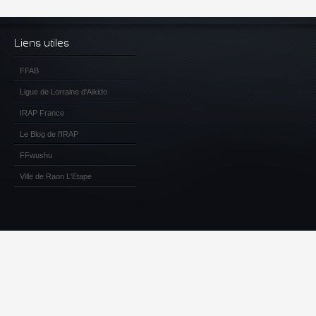
Liens utiles
FFAB
Ligue de Lorraine d'Aikido
IRAP France
Le Blog de l'IRAP
FFwushu
Ville de Raon L'Etape