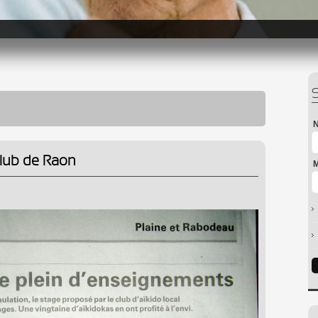
N
 club de Raon
M