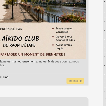
r-Plaine est malheureusement annulée. Mais vous pourrez nous
ibre.
ji Quan
Lire la suite
de
Annulation
de la
séance à
Celles /
Plaine