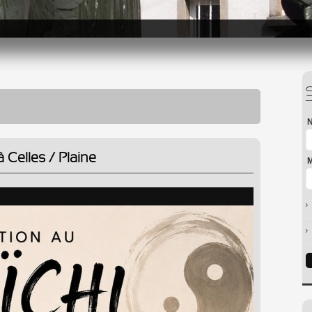
N
 Celles / Plaine
M